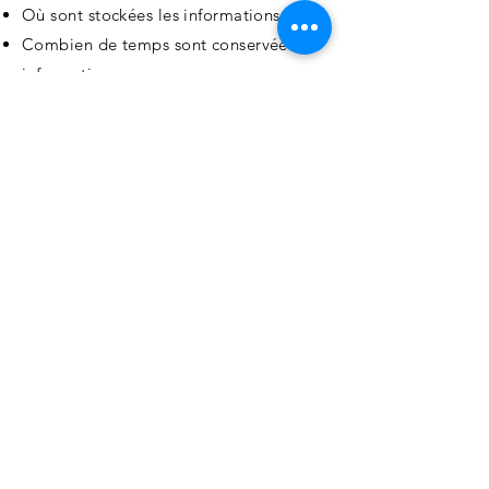
Où sont stockées les informations.
Combien de temps sont conservées les
informations.
Comment vous protégez les
informations.
Modifications ou mises à jour de la
Politique de confidentialité.
Cliquez ici
pour des informations plus
détaillées sur comment formuler votre
politique de confidentialité.