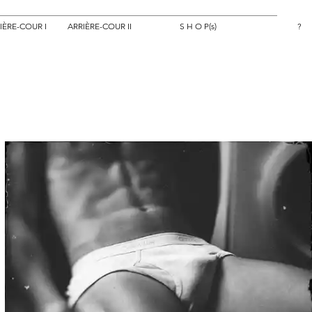
IÈRE-COUR I
ARRIÈRE-COUR II
S H O P(s)
?