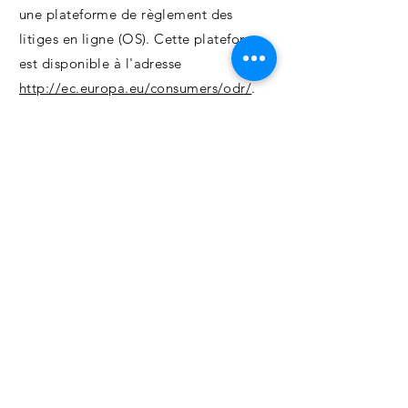
une plateforme de règlement des
litiges en ligne (OS). Cette plateforme
est disponible à l'adresse
http://ec.europa.eu/consumers/odr/
.
En tant que client, vous avez toujours
la possibilité de contacter le conseil
d'arbitrage de la Commission
européenne. Nous ne sommes ni
disposés à, ni obligés de, participer à
une procédure de règlement des
litiges devant un conseil d'arbitrage de
la consommation.
E-mail :
Tél :
Fax :
Adresse :