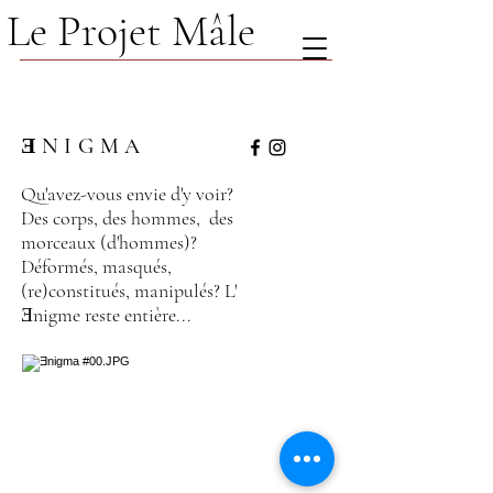
Le Projet Mâle
Ǝ N I G M A
Qu'avez-vous envie d'y voir?
Des corps, des hommes, des
morceaux (d'hommes)?
Déformés, masqués,
(re)constitués, manipulés? L'
Ǝnigme reste entière...